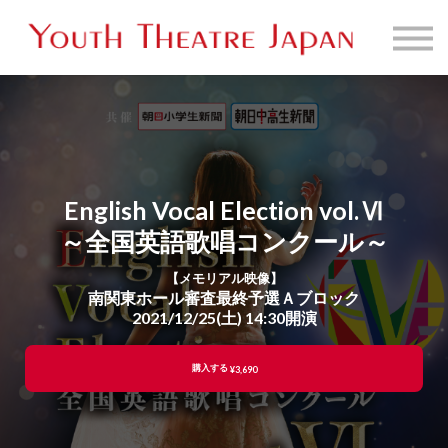
販売映像一覧
お問い合わせ
サインイン
English Vocal Election vol.Ⅵ
～全国英語歌唱コンクール～
【メモリアル映像】
南関東ホール審査最終予選Ａブロック
2021/12/25(土) 14:30開演
購入する
¥3,690