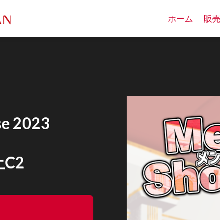
ホーム
販
e 2023
～
土C2