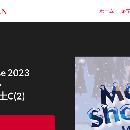
ホーム
販
e 2023
～
土C(2)