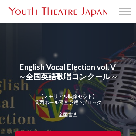
販売映像一覧
お問い合わせ
サインイン
English Vocal Election vol.Ⅴ
～全国英語歌唱コンクール～
【メモリアル映像セット】
関西ホール審査予選 Aブロック
＋
全国審査